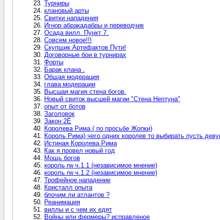
Турниры
клановый арты
Свитки нападения
Игнор абракадабры и переводчик
Осада вилл. Пункт 7.
Совсем новое!!!
Скупщик Артефактов Пути!
Договорные бои в турнирах
Форты
Барак клана .
Общая модерация
глава модерации
Высшая магия стена богов.
Новый свиток высшей магии "Стена Нептуна"
опыт от ботов
Заголовок
Закон 2Ё
Королева Рима ( по просьбе Жопки)
Король Рима) чего одних королев то выбирать пусть дев
Истиная Королева Рима
Как я провел новый год
Мощь богов
король rw ч.1.1 (независимое мнение)
король rw ч.1.2 (независимое мнение)
Трофейное нападение
Кристалл опыта
блочим ли атлантов ?
Реанимация
виллы и с чем их едят
Войны или фермеры? исправленое