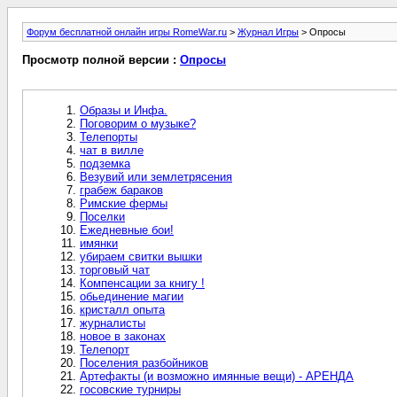
Форум бесплатной онлайн игры RomeWar.ru
>
Журнал Игры
> Опросы
Просмотр полной версии :
Опросы
Образы и Инфа.
Поговорим о музыке?
Телепорты
чат в вилле
подземка
Везувий или землетрясения
грабеж бараков
Римские фермы
Поселки
Ежедневные бои!
имянки
убираем свитки вышки
торговый чат
Компенсации за книгу !
обьединение магии
кристалл опыта
журналисты
новое в законах
Телепорт
Поселения разбойников
Артефакты (и возможно имянные вещи) - АРЕНДА
госовские турниры