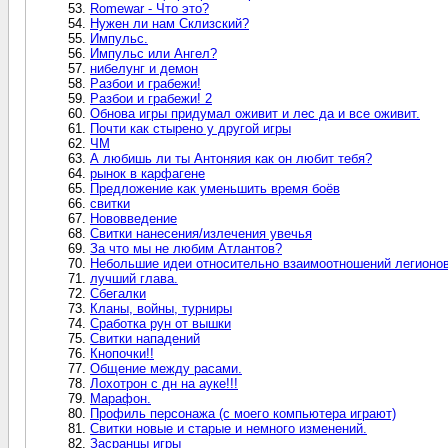
Romewar - Что это?
Нужен ли нам Склизский?
Импульс.
Импульс или Ангел?
нибелунг и демон
Разбои и грабежи!
Разбои и грабежи! 2
Обнова игры придумал оживит и лес да и все оживит.
Почти как стырено у другой игры
ЧМ
А любишь ли ты Антоняия как он любит тебя?
рынок в карфагене
Предложение как уменьшить время боёв
свитки
Нововведение
Свитки нанесения/излечения увечья
За что мы не любим Атлантов?
Небольшие идеи относительно взаимоотношений легионов
лучший глава.
Сбегалки
Кланы, войны, турниры
Сработка рун от вышки
Свитки нападений
Кнопочки!!
Общение между расами.
Лохотрон с дн на ауке!!!
Марафон.
Профиль персонажа (с моего компьютера играют)
Свитки новые и старые и немного изменений.
Засранцы игры