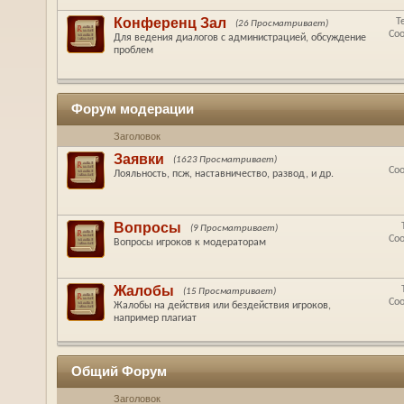
Конференц Зал
Т
(26 Просматривает)
Со
Для ведения диалогов с администрацией, обсуждение
проблем
Форум модерации
Заголовок
Заявки
(1623 Просматривает)
Со
Лояльность, псж, наставничество, развод, и др.
Вопросы
(9 Просматривает)
Со
Вопросы игроков к модераторам
Жалобы
(15 Просматривает)
Со
Жалобы на действия или бездействия игроков,
например плагиат
Общий Форум
Заголовок