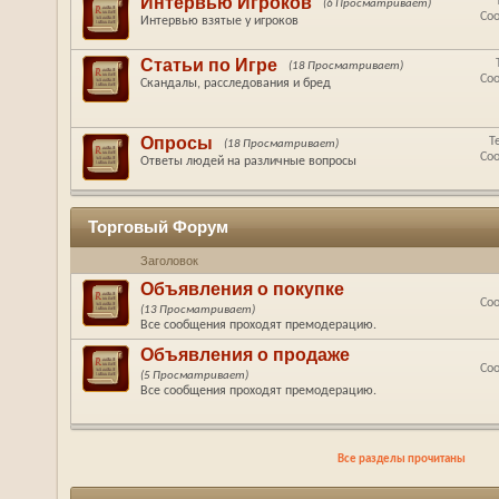
Интервью Игроков
(6 Просматривает)
Со
Интервью взятые у игроков
Статьи по Игре
(18 Просматривает)
Со
Скандалы, расследования и бред
Опросы
Т
(18 Просматривает)
Со
Ответы людей на различные вопросы
Торговый Форум
Заголовок
Объявления о покупке
Со
(13 Просматривает)
Все сообщения проходят премодерацию.
Объявления о продаже
Со
(5 Просматривает)
Все сообщения проходят премодерацию.
Все разделы прочитаны