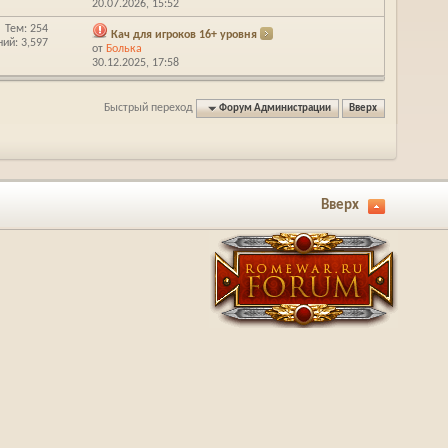
20.07.2026,
15:52
Тем: 254
Кач для игроков 16+ уровня
ий: 3,597
от
Болька
30.12.2025,
17:58
Быстрый переход
Форум Администрации
Вверх
Вверх