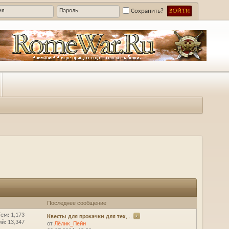
Сохранить?
Последнее сообщение
Тем: 1,173
Квесты для прокачки для тех,...
й: 13,347
от
Лёлик_Пейн