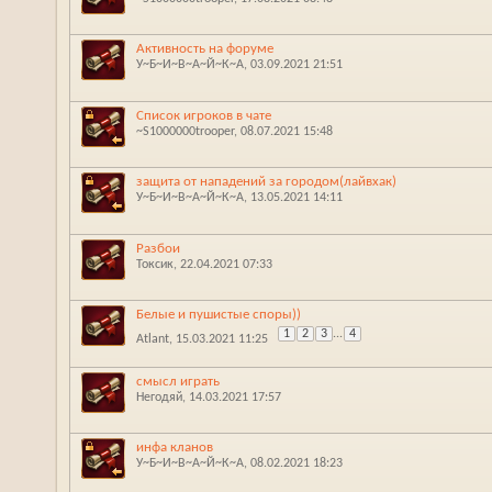
Активность на форуме
У~Б~И~В~А~Й~К~А
‎, 03.09.2021 21:51
Список игроков в чате
~S1000000trooper
‎, 08.07.2021 15:48
защита от нападений за городом(лайвхак)
У~Б~И~В~А~Й~К~А
‎, 13.05.2021 14:11
Разбои
Токсик
‎, 22.04.2021 07:33
Белые и пушистые споры))
1
2
3
...
4
Atlant
‎, 15.03.2021 11:25
смысл играть
Негодяй
‎, 14.03.2021 17:57
инфа кланов
У~Б~И~В~А~Й~К~А
‎, 08.02.2021 18:23