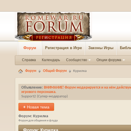
Форум
Регистрация в Игре
Законы Игры
Библи
Справка
Календарь
Сообщество
Опции форума
Форум
Общий Форум
Курилка
Объявление:
ВНИМАНИЕ! Форум модерируется и на нём действуют
игрового персонажа.
Support2
‎(Супер-модератор)
+
Новая тема
Форум:
Курилка
Форум для общения и флуда
Форум:
Курилка