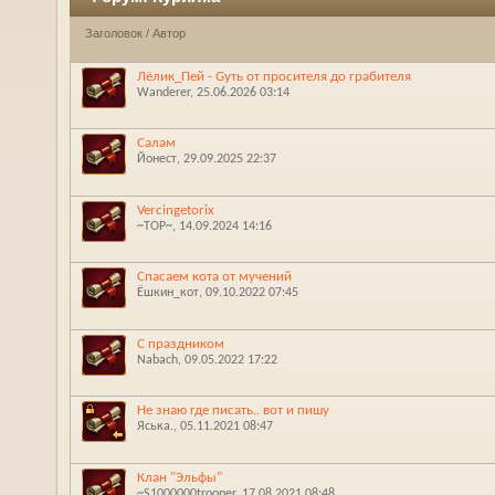
Заголовок
/
Автор
Лёлик_Пей - Gуть от просителя до грабителя
Wanderer
‎, 25.06.2026 03:14
Салам
Йонест
‎, 29.09.2025 22:37
Vercingetorix
~ТОР~
‎, 14.09.2024 14:16
Спасаем кота от мучений
Ёшкин_кот
‎, 09.10.2022 07:45
С праздником
Nabach
‎, 09.05.2022 17:22
Не знаю где писать.. вот и пишу
Яська.
‎, 05.11.2021 08:47
Клан "Эльфы"
~S1000000trooper
‎, 17.08.2021 08:48