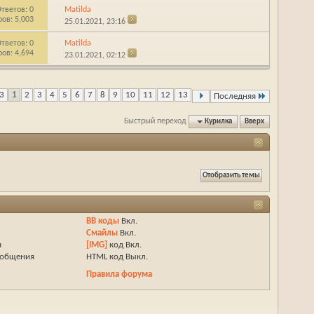
тветов:
0
Matilda
ов: 5,003
25.01.2021,
23:16
тветов:
0
Matilda
ов: 4,694
23.01.2021,
02:12
13
1
2
3
4
5
6
7
8
9
10
11
12
13
Последняя
Быстрый переход
Курилка
Вверх
BB коды
Вкл.
Смайлы
Вкл.
я
[IMG]
код
Вкл.
ообщения
HTML код
Выкл.
Правила форума