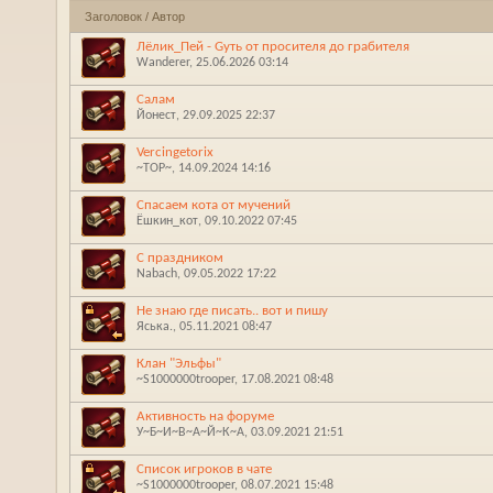
Заголовок
/
Автор
Лёлик_Пей - Gуть от просителя до грабителя
Wanderer
‎, 25.06.2026 03:14
Салам
Йонест
‎, 29.09.2025 22:37
Vercingetorix
~ТОР~
‎, 14.09.2024 14:16
Спасаем кота от мучений
Ёшкин_кот
‎, 09.10.2022 07:45
С праздником
Nabach
‎, 09.05.2022 17:22
Не знаю где писать.. вот и пишу
Яська.
‎, 05.11.2021 08:47
Клан "Эльфы"
~S1000000trooper
‎, 17.08.2021 08:48
Активность на форуме
У~Б~И~В~А~Й~К~А
‎, 03.09.2021 21:51
Список игроков в чате
~S1000000trooper
‎, 08.07.2021 15:48