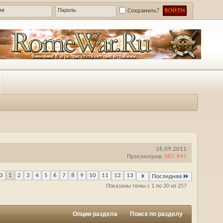
Сохранить?
26.09.2011
Просмотров:
387,997
13
1
2
3
4
5
6
7
8
9
10
11
12
13
Последняя
Показаны темы с 1 по 20 из 257
Опции раздела
Поиск по разделу