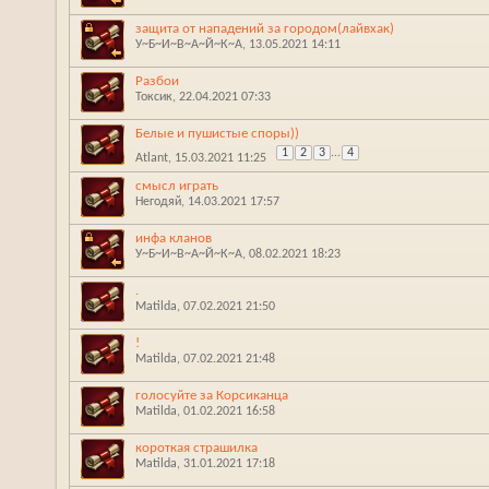
защита от нападений за городом(лайвхак)
У~Б~И~В~А~Й~К~А
‎, 13.05.2021 14:11
Разбои
Токсик
‎, 22.04.2021 07:33
Белые и пушистые споры))
1
2
3
...
4
Atlant
‎, 15.03.2021 11:25
смысл играть
Негодяй
‎, 14.03.2021 17:57
инфа кланов
У~Б~И~В~А~Й~К~А
‎, 08.02.2021 18:23
.
Matilda
‎, 07.02.2021 21:50
!
Matilda
‎, 07.02.2021 21:48
голосуйте за Корсиканца
Matilda
‎, 01.02.2021 16:58
короткая страшилка
Matilda
‎, 31.01.2021 17:18