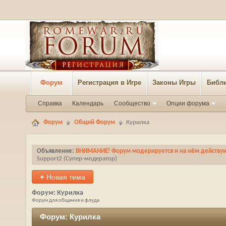
Форум
Регистрация в Игре
Законы Игры
Библи
Справка
Календарь
Сообщество
Опции форума
Форум
Общий Форум
Курилка
Объявление:
ВНИМАНИЕ! Форум модерируется и на нём действуют
Support2
‎(Супер-модератор)
+
Новая тема
Форум:
Курилка
Форум для общения и флуда
Форум:
Курилка