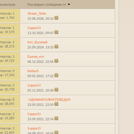
росмотров
Последнее сообщение от
тветов:
1
Лёлик_Пейн
ов: 1,704
25.06.2026,
20:12
тветов:
1
Support3
в: 19,579
13.10.2025,
09:47
тветов:
1
Кот_Василий
в: 38,273
25.09.2024,
13:33
тветов:
2
Ёшкин_кот
в: 39,729
06.12.2022,
22:56
тветов:
0
Nabach
в: 17,294
09.05.2022,
17:22
тветов:
2
Support3
в: 20,778
05.11.2021,
10:30
тветов:
8
~АДМИНАТОЛИУСПОБЕДИЛ
в: 28,095
23.09.2021,
22:59
тветов:
2
Support3
в: 19,289
23.09.2021,
22:14
тветов:
3
Support3
в: 21,647
24.08.2021,
16:56