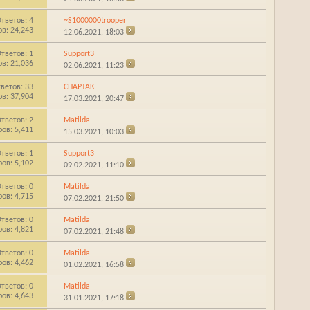
тветов:
4
~S1000000trooper
в: 24,243
12.06.2021,
18:03
тветов:
1
Support3
в: 21,036
02.06.2021,
11:23
ветов:
33
СПАРТАК
в: 37,904
17.03.2021,
20:47
тветов:
2
Matilda
ов: 5,411
15.03.2021,
10:03
тветов:
1
Support3
ов: 5,102
09.02.2021,
11:10
тветов:
0
Matilda
ов: 4,715
07.02.2021,
21:50
тветов:
0
Matilda
ов: 4,821
07.02.2021,
21:48
тветов:
0
Matilda
ов: 4,462
01.02.2021,
16:58
тветов:
0
Matilda
ов: 4,643
31.01.2021,
17:18