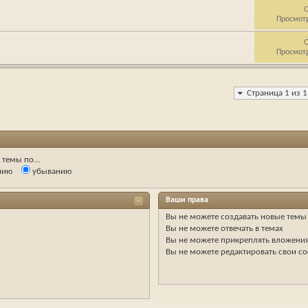
О
Просмотр
О
Просмотр
Страница 1 из 
темы по...
нию
убыванию
Ваши права
Вы
не можете
создавать новые темы
Вы
не можете
отвечать в темах
Вы
не можете
прикреплять вложени
Вы
не можете
редактировать свои с