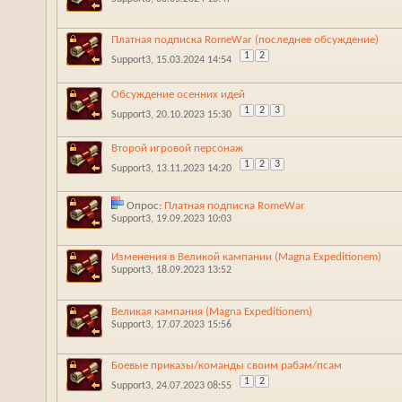
Платная подписка RomeWar (последнее обсуждение)
1
2
Support3
‎, 15.03.2024 14:54
Обсуждение осенних идей
1
2
3
Support3
‎, 20.10.2023 15:30
Второй игровой персонаж
1
2
3
Support3
‎, 13.11.2023 14:20
Опрос:
Платная подписка RomeWar
Support3
‎, 19.09.2023 10:03
Изменения в Великой кампании (Magna Expeditionem)
Support3
‎, 18.09.2023 13:52
Великая кампания (Magna Expeditionem)
Support3
‎, 17.07.2023 15:56
Боевые приказы/команды своим рабам/псам
1
2
Support3
‎, 24.07.2023 08:55