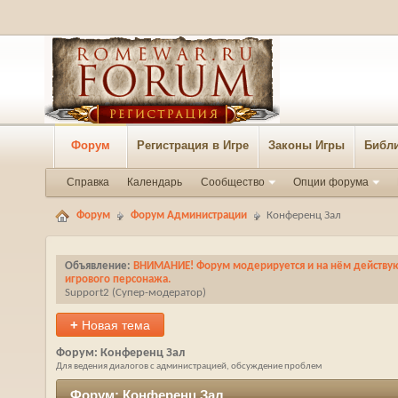
Форум
Регистрация в Игре
Законы Игры
Библи
Справка
Календарь
Сообщество
Опции форума
Форум
Форум Администрации
Конференц Зал
Объявление:
ВНИМАНИЕ! Форум модерируется и на нём действуют
игрового персонажа.
Support2
‎(Супер-модератор)
+
Новая тема
Форум:
Конференц Зал
Для ведения диалогов с администрацией, обсуждение проблем
Форум:
Конференц Зал