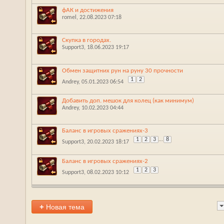
фАК и достижения
romel
‎, 22.08.2023 07:18
Скупка в городах.
Support3
‎, 18.06.2023 19:17
Обмен защитних рун на руну 30 прочности
1
2
Andrey
‎, 05.01.2023 06:54
Добавить доп. мешок для колец (как минимум)
Andrey
‎, 10.02.2023 04:44
Баланс в игровых сражениях-3
1
2
3
...
8
Support3
‎, 20.02.2023 18:17
Баланс в игровых сражениях-2
1
2
3
Support3
‎, 08.02.2023 10:12
+
Новая тема