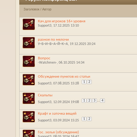
Заголовок
/
Автор
Кач для игроков 16+ уровня
Support3
‎, 17.12.2025 13:10
разное по мелочи
У~Б~И~В~А~Й~К~А
‎, 19.12.2025 20:24
Вопрос
-Watchmen-
‎, 06.10.2025 14:34
Обсуждение пунктов из статьи
1
2
Support3
‎, 07.08.2025 15:28
Скальпы
1
2
3
...
4
Support3
‎, 12.09.2024 19:08
Крафт и заточка вещей
1
2
Support3
‎, 03.09.2024 15:25
Гос. зелья (обсуждение)
Support3
‎, 08.05.2024 16:47