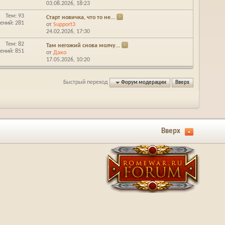
03.08.2026,
18:23
Тем: 93
Старт новичка, что то не...
ений: 281
от
Support3
24.02.2026,
17:30
Тем: 82
Там негожий снова молчу...
ений: 851
от
Дако
17.05.2026,
10:20
Быстрый переход
Форум модерации
Вверх
Вверх