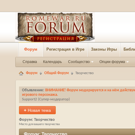
Форум
Регистрация в Игре
Законы Игры
Библи
Справка
Календарь
Сообщество
Опции форума
Форум
Общий Форум
Творчество
Объявление:
ВНИМАНИЕ! Форум модерируется и на нём действуют
игрового персонажа.
Support2
‎(Супер-модератор)
+
Новая тема
Форум:
Творчество
Место для вашего творчества
Форум:
Творчество