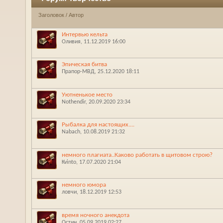
Заголовок
/
Автор
Интервью кельта
Оливия
‎, 11.12.2019 16:00
Эпическая битва
Прапор-МВД
‎, 25.12.2020 18:11
Уютненькое место
Nothendir
‎, 20.09.2020 23:34
Рыбалка для настоящих....
Nabach
‎, 10.08.2019 21:32
немного плагиата..Каково работать в щитовом строю?
Kvinto
‎, 17.07.2020 21:04
немного юмора
ловчи
‎, 18.12.2019 12:53
время ночного анекдота
Остин
‎, 05.09.2019 02:27