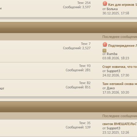
Тем: 254
Кач для игроков 
Сообщений: 3,597
м
от
Болька
30.12.2025,
17:58
Последнее сообщени
Тем: 7
Подтверждение Л
Сообщений: 2,527
от
Rumba
03.08.2026,
18:23
Тем: 93
Старт новичка, что то 
Сообщений: 281
от
Support3
24.02.2026,
17:30
Тем: 82
Там негожий снова м
Сообщений: 851
от
Дако
иат
17.05.2026,
10:20
Последнее сообщени
Тем: 35
свиток ВМЕШАТЕЛЬСТ
Сообщений: 139
от
Support3
23.12.2025,
12:26