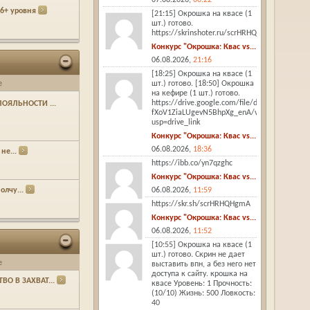
16+ уровня
[21:15] Окрошка на квасе (1
шт.) готово.
https://skrinshoter.ru/scrHRHQHgmA
Конкурс "Окрошка: Квас vs...
06.08.2026,
21:16
[18:25] Окрошка на квасе (1
е
шт.) готово. [18:50] Окрошка
на кефире (1 шт.) готово.
https://drive.google.com/file/d/1j1PbWTy-
ОЯЛЬНОСТИ ...
fXoV1ZiaLUgevN5BhpXg_enA/view?
usp=drive_link
Конкурс "Окрошка: Квас vs...
06.08.2026,
18:36
не...
https://ibb.co/yn7qzghc
Конкурс "Окрошка: Квас vs...
06.08.2026,
11:59
олчу...
https://skr.sh/scrHRHQHgmA
Конкурс "Окрошка: Квас vs...
06.08.2026,
11:52
[10:55] Окрошка на квасе (1
шт.) готово. Скрин не дает
е
выставить впн, а без него нет
доступа к сайту. крошка на
ВО В ЗАХВАТ...
квасе Уровень: 1 Прочность:
(10/10) Жизнь: 500 Ловкость:
40