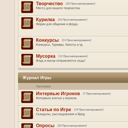
Творчество
(20 Просматривает)
Место для вашего творчества
Курилка
(26 Просматривает)
Форум для общения и флуда
Конкурсы
(14 Просматривает)
Конкурсы, Турниры, Квесты и тд
Мусорка
(12 Просматривает)
Флуд и мусор отправляется сюда!
Журнал Игры
Заголовок
Интервью Игроков
(7 Просматривает)
Интервью взятые у игроков
Статьи по Игре
(19 Просматривает)
Скандалы, расследования и бред
Опросы
(20 Просматривает)