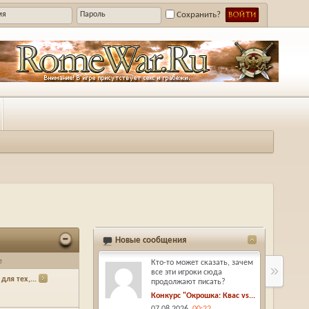
Сохранить?
Новые сообщения
е
Кто-то может сказать, зачем
все эти игроки сюда
ля тех,...
продолжают писать?
Конкурс "Окрошка: Квас vs...
07.08.2026,
00:22