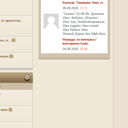
Конкурс "Окрошка: Квас vs...
06.08.2026,
11:11
"Сказки" 01.08.26г. Душнила
20кк ~Bellator_Silvarum~
от просителя...
20кк Зая_ТемногоКарнавала
20кк juppiter 16кк moloh
20кк Рубака 20кк
Тёмный_Ворон 4кк Mkjk 20кк
Награды за конкурсы/
ас vs...
викторины/игры.
04.08.2026,
20:06
рации
е
Ставки