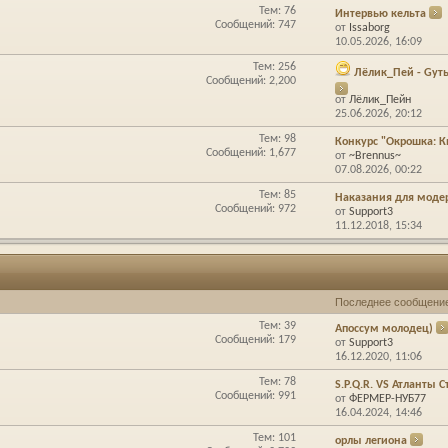
Тем: 76
Интервью кельта
Сообщений: 747
от
Issaborg
10.05.2026,
16:09
Тем: 256
Лёлик_Пей - Gуть 
Сообщений: 2,200
от
Лёлик_Пейн
25.06.2026,
20:12
Тем: 98
Конкурс "Окрошка: Кв
Сообщений: 1,677
от
~Brennus~
07.08.2026,
00:22
Тем: 85
Наказания для моде
Сообщений: 972
от
Support3
11.12.2018,
15:34
Последнее сообщени
Тем: 39
Апоссум молодец)
Сообщений: 179
от
Support3
16.12.2020,
11:06
Тем: 78
S.P.Q.R. VS Атланты 
Сообщений: 991
от
ФЕРМЕР-НУБ77
16.04.2024,
14:46
Тем: 101
орлы легиона