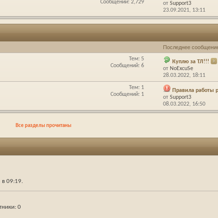
Сообщений: 2,729
от
Support3
23.09.2021,
13:11
Последнее сообщени
Тем: 5
Куплю за ТЛ!!!
Сообщений: 6
от
NoExcuSe
28.03.2022,
18:11
Тем: 1
Правила работы 
Сообщений: 1
от
Support3
08.03.2022,
16:50
Все разделы прочитаны
6 в
09:19
.
тники
0