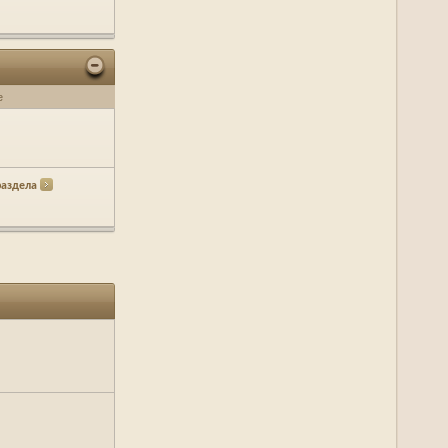
е
раздела