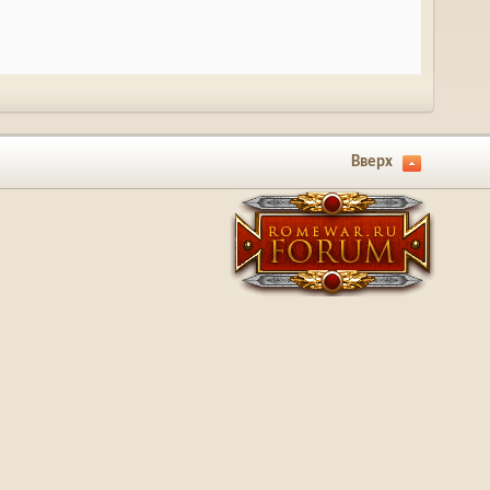
Вверх