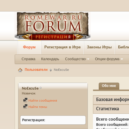
Форум
Регистрация в Игре
Законы Игры
Библи
Справка
Календарь
Сообщество
Опции форума
Пользователи
NoExcuSe
Обо мне
NoExcuSe
Новичок
Базовая инфор
Найти сообщения
Найти темы
Статистика
Всего сообщен
Регистрация
Всего сообщений