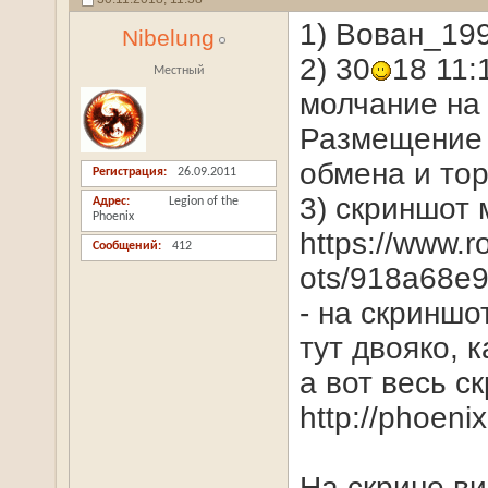
1) Вован_19
Nibelung
2) 30
18 11:
Местный
молчание на 
Размещение 
обмена и тор
Регистрация
26.09.2011
3) скриншот 
Адрес
Legion of the
Phoenix
https://www.
Сообщений
412
ots/918a68e
- на скриншо
тут двояко, к
а вот весь ск
http://phoeni
На скрине ви