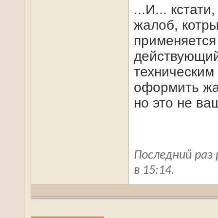
...И... кстат
жалоб, котр
применяется 
действующий(
техническим
оформить жал
но это не ва
Последний раз 
в
15:14
.