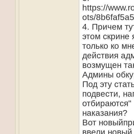
https://www.
ots/8b6faf5
4. Причем т
этом скрине 
только ко мн
действия ад
возмущен так
Админы обку
Под эту ста
подвести, на
отбираются" 
наказания?
Вот новыйпри
ввели новый 