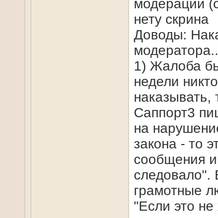
модерации (
нету скрина
Доводы: Нак
модератора..
1) Жалоба б
недели никто
наказывать, 
Саппорт3 пиш
на нарушени
закона - то 
сообщения и
следовало". 
грамотные л
"Если это не 