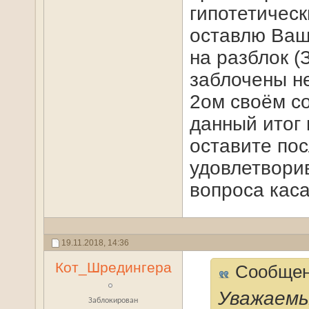
гипотетическ
оставлю Ваш
на разблок (
заблочены не
2ом своём с
данный итог
оставите пос
удовлетвори
вопроса каса
19.11.2018,
14:36
Кот_Шредингера
Сообщен
Уважаемы
Заблокирован