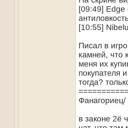
[09:49] Edge
антиловкость
[10:55] Nibe
Писал в игро
камней, что 
меня их купи
покупателя и
тогда? тольк
==========
Фанагориец/ 
в законе 2ё 
чат, что там