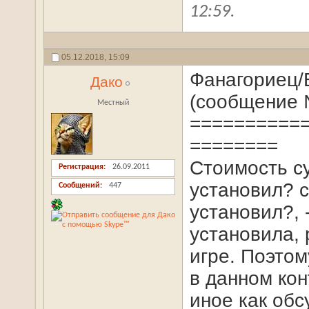
12:59
.
05.12.2018,
15:09
Фанагориец/
Дако
(сообщение 
Местный
==========
========
Стоимость су
Регистрация
26.09.2011
установил? с
Сообщений
447
установил?, 
установила, 
игре. Поэто
в данном кон
иное как об