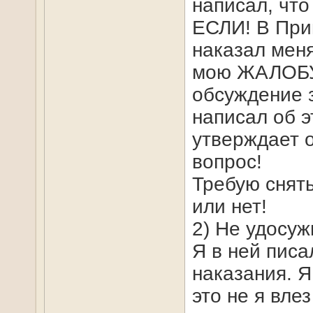
написал, чт
ЕСЛИ! В При
наказал меня
мою ЖАЛОБУ 
обсуждение з
написал об э
утверждает 
вопрос!
Требую снять
или нет!
2) Не удосуж
Я в ней писа
наказания. Я
это не я вле