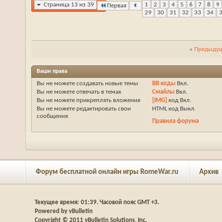
+
Ответить в теме
Страница 13 из 39
1
2
3
4
5
6
7
8
9
Первая
29
30
31
32
33
34
«
Предыдущ
Ваши права
Вы
не можете
создавать новые темы
BB коды
Вкл.
Вы
не можете
отвечать в темах
Смайлы
Вкл.
Вы
не можете
прикреплять вложения
[IMG]
код
Вкл.
Вы
не можете
редактировать свои
HTML код
Выкл.
сообщения
Правила форума
Форум бесплатной онлайн игры RomeWar.ru
Архив
Текущее время:
01:39
. Часовой пояс GMT +3.
Powered by vBulletin
Copyright © 2011 vBulletin Solutions, Inc.