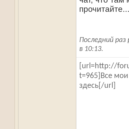
прочитайте..
Последний раз 
в
10:13
.
[url=http://f
t=965]Все мои
здесь[/url]