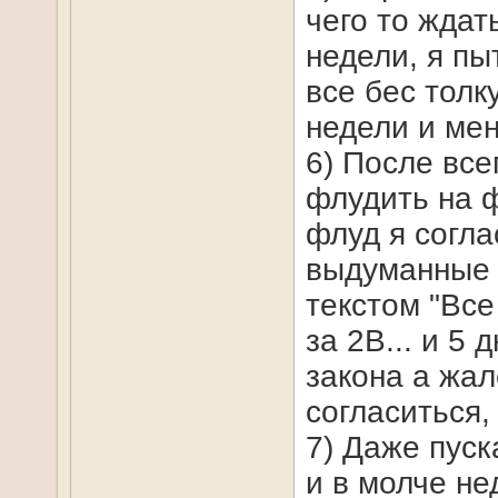
чего то ждат
недели, я пы
все бес толк
недели и мен
6) После все
флудить на ф
флуд я согла
выдуманные д
текстом "Все
за 2В... и 5
закона а жал
согласиться, 
7) Даже пуск
и в молче не