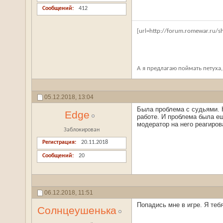
Сообщений
412
[url=http://forum.romewar.ru/
А я предлагаю поймать петуха,
05.12.2018,
13:04
Была проблема с судьями. К
Edge
работе. И проблема была ещ
модератор на него реагиров
Заблокирован
Регистрация
20.11.2018
Сообщений
20
06.12.2018,
11:51
Попадись мне в игре. Я тебя
Солнцеушенька