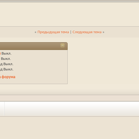
«
Предыдущая тема
|
Следующая тема
»
ы
Выкл.
ы
Выкл.
од
Выкл.
од
Выкл.
а форума