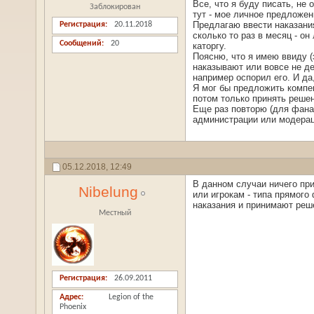
Все, что я буду писать, не
Заблокирован
тут - мое личное предложен
Предлагаю ввести наказания
Регистрация
20.11.2018
сколько то раз в месяц - о
Сообщений
20
каторгу.
Поясню, что я имею ввиду (
наказывают или вовсе не де
например оспорил его. И да
Я мог бы предложить компен
потом только принять решен
Еще раз повторю (для фанаг
администрации или модерац
05.12.2018,
12:49
В данном случаи ничего при
Nibelung
или игрокам - типа прямого
наказания и принимают реш
Местный
Регистрация
26.09.2011
Адрес
Legion of the
Phoenix