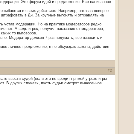
и модерации. Это форум идей и предложения. Все написанное
 ошибаются в своих действиях. Например, наказав неверно
 штрафовать в Дн. За крупные выгонять и отправлять на
ть устав модерации. Но на практике модераторов редко
ие нет. А ведь игрок, получил наказание от модератора,
 каких то выговоров.
ьно. Модератор должен 7 раз подумать, все взвесить и
о мое личное предложение, я не обсуждаю законы, действия
#2
ате ввести судей (если это не вредит прямой угрозе игры
ают. В других случаях, пусть судьи смотрят вынесенное