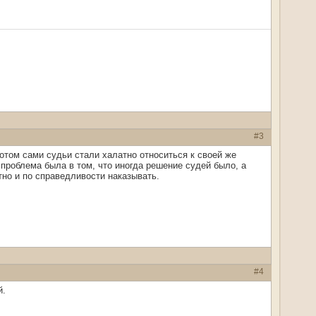
#3
отом сами судьи стали халатно относиться к своей же
проблема была в том, что иногда решение судей было, а
тно и по справедливости наказывать.
#4
й.