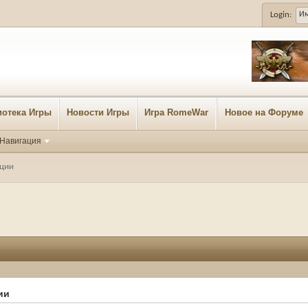
Login:
отека Игры
Новости Игры
Игра RomeWar
Новое на Форуме
Навигация
ации
ии