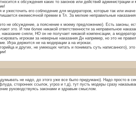
 относится к обсуждения каких то законов или действий администрации 
ие!
 и ужесточить его соблюдение для модераторов, которые так или иначе
н лишается ежемесячной премии в Тл. За мелкие неправильные наказания
это не обсуждение, а пояснение к моему предложению). Есть законы, ес
лают это. И тем более никакой ответственности за неправильное наказан
, наказание сняли, НО он не получает никакой компенсации, а модератор
сировать игрокам за неверные наказания Дн например, но это не правил
ие. Игра держится не на модерации а на игроках.
орийца и других, не умеющих читать и понимать суть написанного), эт
ии!
думывать не надо, до этого уже все было придумано). Надо просто в сен
 флуда, сторонних ссылок, угроз и т.д), тут пусть модеры сразу наказыв
ение руководствуясь законами и здравым смыслом.