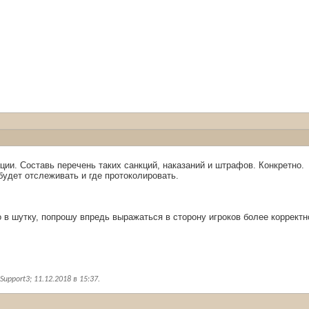
ции. Составь перечень таких санкций, наказаний и штрафов. Конкретно.
 будет отслеживать и где протоколировать.
 в шутку, попрошу впредь выражаться в сторону игроков более корректн
upport3; 11.12.2018 в
15:37
.