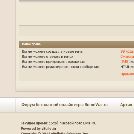
Ваши права
Вы
не можете
создавать новые темы
BB код
Вы
не можете
отвечать в темах
Смайл
Вы
не можете
прикреплять вложения
[IMG]
к
Вы
не можете
редактировать свои сообщения
HTML к
Правил
Форум бесплатной онлайн игры RomeWar.ru
Архив
Текущее время:
15:26
. Часовой пояс GMT +3.
Powered by vBulletin