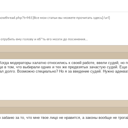
showthread.php?t=965]Все мои статьи вы можете прочитать здесь[/url]
 отрубить ему голову и еб*ть его мозги до посинения...
огда модераторы халатно относились к своей работе, ввели судей, но п
е в том, что выбирали одних и тех же предвзятых зачастую судей. Еще 
ал долго. Возможно специально? Но я за введение судей. Нужно адеква
 забаню за то, что мне твое лицо не нравится, а законы вообще не трога