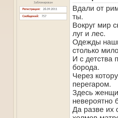
Заблокирован
Вдали от ри
Регистрация
26.09.2011
ты.
Сообщений
757
Вокруг мир с
луг и лес.
Одежды наши
столько мило
И с детства 
борода.
Через котор
перегаром.
Здесь женщи
невероятно 
Да разве их 
холмов матр