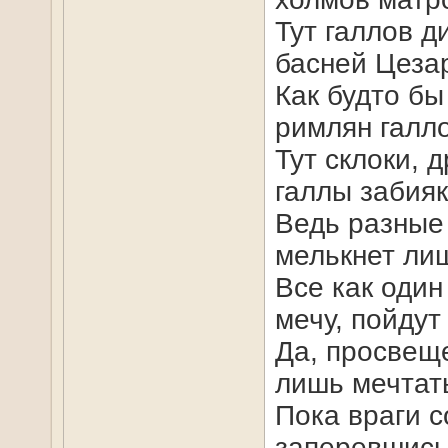
Тут галлов д
басней Цеза
Как будто бы
римлян галл
Тут склоки, д
галлы забияк
Ведь разные 
мелькнет лиш
Все как один
мечу, пойдут
Да, просвещ
лишь мечтат
Пока враги с
заперевшись