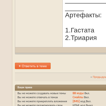
_____
Артефакты:
1.Гастата
2.Триария
+
Ответить в теме
«
Предыдущ
Ваши права
Вы
не можете
создавать новые темы
BB коды
Вкл.
Вы
не можете
отвечать в темах
Смайлы
Вкл.
Вы
не можете
прикреплять вложения
[IMG]
код
Вкл.
Вы
не можете
редактировать свои
HTML код
Выкл.