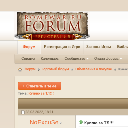
Форум
Регистрация в Игре
Законы Игры
Библи
Справка
Календарь
Сообщество
Опции форума
Форум
Торговый Форум
Объявления о покупке
Куплю 
+
Ответить в теме
Тема:
Куплю за ТЛ!!!
28.03.2022,
18:11
NoExcuSe
Куплю за ТЛ!!!