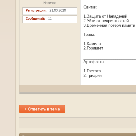
-------------------------------------------
Новичок
Свитки:
Регистрация
21.03.2020
1.Защита от Нападений
Сообщений
11
2.Уйти от неприятностей
3.Временная потеря памяти
________________________
Трава:
1.Камила
2.Горицвет
________________________
Артефакты:
1.Гастата
2.Триария
+
Ответить в теме