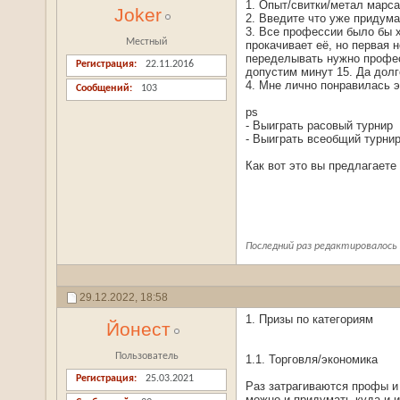
1. Опыт/свитки/метал марса
Joker
2. Введите что уже придума
3. Все профессии было бы 
Местный
прокачивает её, но первая 
переделывать нужно професс
Регистрация
22.11.2016
допустим минут 15. Да долг
4. Мне лично понравилась э
Сообщений
103
ps
- Выиграть расовый турнир
- Выиграть всеобщий турни
Как вот это вы предлагаете
Последний раз редактировалось J
29.12.2022,
18:58
1. Призы по категориям
Йонест
Пользователь
1.1. Торговля/экономика
Регистрация
25.03.2021
Раз затрагиваются профы и 
можно и придумать куда и их