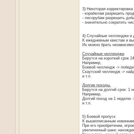
3) Некоторая корректировка
- корабелам разрешить прод
- лесорубам разрешить добы
- значительно сократить чи
4) Случайные челленджи и 
К ежедневным квестам и вы
Их можно брать независимо 
Случайные челленджи
.
Берутся на короткий срок 24
Например,
Боевой челлендж -> победи 
Скаутский челлендж -> найд
и т.п.
Долгие походы.
Берутся на долгий срок: 1 
Например,
Долгий поход на 1 неделю -
и т.п.
5) Боевой пропуск
К вышеописанным новинкам п
При его приобретении, игр
увеличенный шанс нахожден