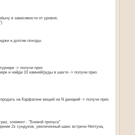
обычу в зависимости от уровня;
")
нджи и долгие походы.
турнире -> получи приз
зере и найди 10 камней/руды в шахте -> получи приз
и продать на Карфагене вещей на N динарий -> получи приз
рах, элемент - "Боевой пропуск"
дение 2х сундуков, увеличенный шанс встречи Нептуна,