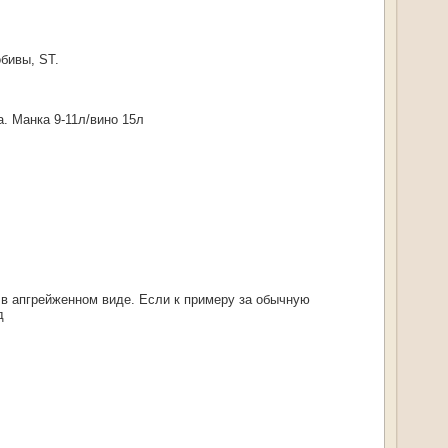
обивы, ST.
. Манка 9-11л/вино 15л
 в апгрейженном виде. Если к примеру за обычную
д