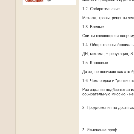
Сообщений
99
1.2. Собирательские
Металл, травы, рецепты зел
1.3. Боевые
Свитки касающиеся напрямую
1.4. Общественные/социал
ДН, металл, + репутация, S
1.5. Клановые
Да хз, не понимаю как это 
1.6. Челленджи и "долгие п
Раз задания подбираются из
собирательную миссию - неп
2. Предложения по достяга
-
3. Изменение проф