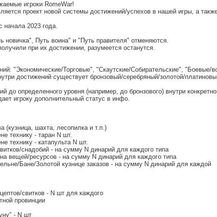
ажаемые игроки RomeWar!
яется проект новой системы достижений/успехов в нашей игры, а такж
с начала 2023 года.
ь новичка", Путь воина" и "Путь правителя" отменяются.
получили при их достижении, разумеется останутся.
ний: "Экономические/Торговые", "Скаутские/Собирательские", "Боевые/в
нутри достижений существует бронзовый/серебряный/золотой/платиновый
ий до определенного уровня (например, до бронзового) внутри конкретно
дает игроку дополнительный статус в инфо.
а (кузница, шахта, лесопилка и т.п.)
не технику - таран N шт.
не технику - катапульта N шт.
свитков/снадобий - на сумму N динарий для каждого типа
на вещей/ресурсов - на сумму N динарий для каждого типа
ельне/Бане/Золотой кузнице заказов - на сумму N динарий для каждой
ецептов/свитков - N шт для каждого
етной провинции
уну" - N шт