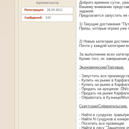
Доброго времени суток, ув
Администратор
Вашему вниманию представл
Регистрация
26.09.2011
задания.
Предлагается запустить её 
Сообщений
533
1) Текущие достижения "Пут
Призы, которые игроки уже 
2) Новые категории достиже
Почти у каждой категории в
За выполнение всех категор
Кроме того, их завершение 
Экономические/Торговые.
- Запустить все производств
- Купить на рынке в Карфаге
- Купить на рынке в Карфаге
- Продать на аукционе: DN/
- Продать на рынке Карфаге
- Обработать в Кузнице/Мол
Скаутские/Собирательские.
- Найти в сундуках травы/р
- Найти N сундуков в конкр
- Посетить все провинции
- Найти в лесу "Защитную р