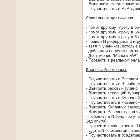
- Выполнить ежедневные кве
- Поучаствовать в PvP турни
Социальные достижения.
- помог другому игроку в бо
- помог другому игроку в б
- помог другому игроку в бо
- привёл N рефералов в игр
- взял N учеников, которые
- добавил и получил подтве
- Достижение "Маньяк RW"
- Провести в реальном онлай
Клановые/легионные.
- Поучаствовать в Расовом 
- Поучаствовать в Всеобщем
- Выиграть расовый турнир
- Выиграть всеобщий турни
- Поучаствовать в Кулачной 
- Поучаствовать в Равеннско
- Выиграть Кулачную забав
- Выиграть Равеннскую сеч
- Победить в N боях при уч
1ед опыта)
- Принести ключ в квесте “О
- Сдать N осьминогов в кве
- Поучаствовать в осаде/з