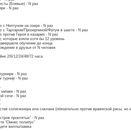
сты (Боевые) - N раз
ре - N раз
ю с Нептуном на озере - N раз
ою с Тартаром/Прозерпиной/Фатум в шахте - N раз
ю против Героя в казарме - N раз
у, которые взяли хотя бы 12 уровень
 завершили обучение до конца
рждение в друзья от N человек
не 2/6/12/24/48/72 часа
турнире - N раз
 турнир - N раз
р
забаве - N раз
й сече - N раз
у
у
астие солигионера или соклана (обязательно против вражеской расы, но н
стров проклятых” - N раз
сте “Омнес полипус”
ащите виллы/замка