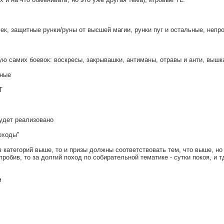
ек, защитные рунки/руны от высшей магии, рунки пуг и остальные, непр
 самих боевок: воскресы, закрывашки, антиманы, отравы и анти, вышка
ьные
T
будет реализовано
оходы"
 категорий выше, то и призы должны соответствовать тем, что выше, но
робив, то за долгий поход по собирательной тематике - сутки покоя, и т
м