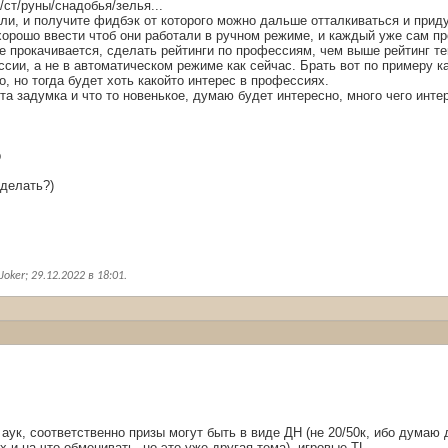
/ст/руны/снадобья/зелья...
ли, и получите фидбэк от которого можно дальше отталкиваться и прид
хорошо ввести чтоб они работали в ручном режиме, и каждый уже сам п
не прокачивается, сделать рейтинги по профессиям, чем выше рейтинг т
ии, а не в автоматическом режиме как сейчас. Брать вот по примеру ка
о, но тогда будет хоть какойто интерес в профессиях.
та задумка и что то новенькое, думаю будет интересно, много чего инте
р
 делать?)
oker; 29.12.2022 в
18:01
.
аук, соответственно призы могут быть в виде ДН (не 20/50к, ибо думаю 
 и на что обменивать, но это уже другая тема), игровые TL.