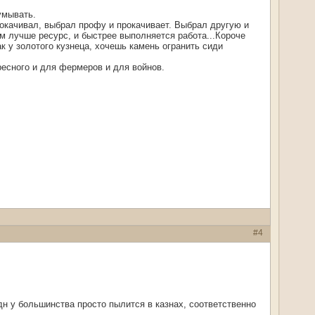
умывать.
рокачивал, выбрал профу и прокачивает. Выбрал другую и
ем лучше ресурс, и быстрее выполняется работа...Короче
к у золотого кузнеца, хочешь камень огранить сиди
ресного и для фермеров и для войнов.
#4
дн у большинства просто пылится в казнах, соответственно