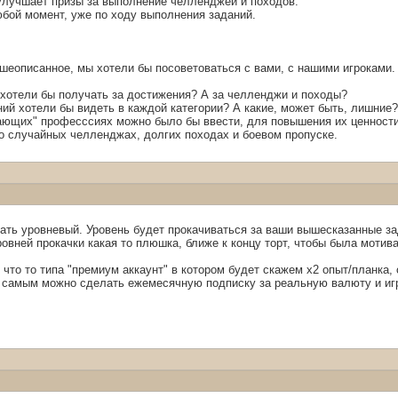
 улучшает призы за выполнение челленджей и походов.
юбой момент, уже по ходу выполнения заданий.
шеописанное, мы хотели бы посоветоваться с вами, с нашими игроками.
 хотели бы получать за достижения? А за челленджи и походы?
ий хотели бы видеть в каждой категории? А какие, может быть, лишние?
мающих" професссиях можно было бы ввести, для повышения их ценност
 о случайных челленджах, долгих походах и боевом пропуске.
ть уровневый. Уровень будет прокачиваться за ваши вышесказанные зада
ровней прокачки какая то плюшка, ближе к концу торт, чтобы была мотив
 что то типа "премиум аккаунт" в котором будет скажем х2 опыт/планка,
м самым можно сделать ежемесячную подписку за реальную валюту и игр