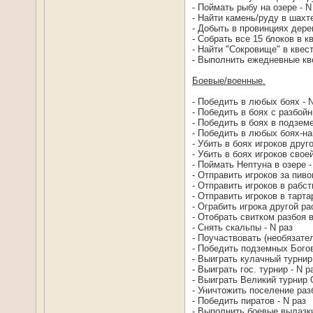
- Поймать рыбу на озере - N
- Найти камень/руду в шахте
- Добыть в провинциях дере
- Собрать все 15 блоков в к
- Найти "Сокровище" в квес
- Выполнить ежедневные кве
Боевые/военные.
- Победить в любых боях - 
- Победить в боях с разбойн
- Победить в боях в подзем
- Победить в любых боях-на
- Убить в боях игроков друг
- Убить в боях игроков свое
- Поймать Нептуна в озере -
- Отправить игроков за пиво
- Отправить игроков в рабст
- Отправить игроков в тартар
- Ограбить игрока другой ра
- Отобрать свитком разбоя в
- Снять скальпы - N раз
- Поучаствовать (необязате
- Победить подземных Бого
- Выиграть кулачный турнир 
- Выиграть гос. турнир - N р
- Выиграть Великий турнир 
- Уничтожить поселение раз
- Победить пиратов - N раз
- Выполнить боевые вылазки