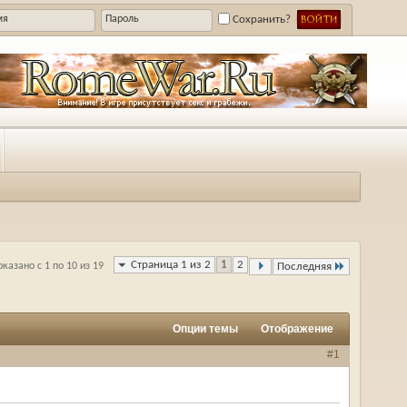
Сохранить?
Страница 1 из 2
1
2
оказано с 1 по 10 из 19
Последняя
Опции темы
Отображение
#1