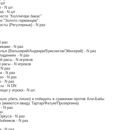
 шт
 - N шт
ва - N шт
весте "Коллигере бакас"
те "Золото германцев"
сты (Регулярные) - N раз
N раз
иками - N раз
елье (Валькирий/Андвари/Брисингов/Эйнхерий) - N раз
падениях - N раз
ой расы - N игроков
й расы - N игроков
 N раз
м - N раз
во - N раз
 - N раз
сы - N DN
ещи у игрока - N шт.
льно убить лично) и победить в сражении против Али-Бабы
в (имеются ввиду Тартар/Фатум/Прозерпина)
- N раз
аз
Оркуса - N раз
бойников - N раз
 - N раз