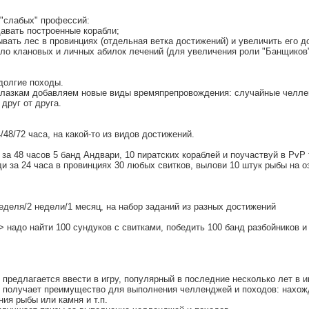
 "слабых" профессий:
авать построенные корабли;
вать лес в провинциях (отдельная ветка достижений) и увеличить его д
сло клановых и личных абилок лечений (для увеличения роли "Банщиков
долгие походы.
лазкам добавляем новые виды времяпрепровождения: случайные челле
друг от друга.
/48/72 часа, на какой-то из видов достижений.
за 48 часов 5 банд Андвари, 10 пиратских кораблей и поучаствуй в PvP 
и за 24 часа в провинциях 30 любых свитков, вылови 10 штук рыбы на о
неделя/2 недели/1 месяц, на набор заданий из разных достижений
> надо найти 100 сундуков с свитками, победить 100 банд разбойников 
редлагается ввести в игру, популярный в последние несколько лет в иг
ок получает преимущество для выполнения челленджей и походов: нахож
ия рыбы или камня и т.п.