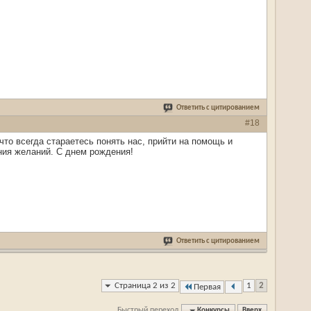
Ответить с цитированием
#18
то всегда стараетесь понять нас, прийти на помощь и
ния желаний. С днем рождения!
Ответить с цитированием
Страница 2 из 2
1
2
Первая
Быстрый переход
Конкурсы
Вверх