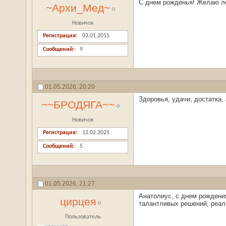
С днем ​​рожденья! Желаю л
~Архи_Мед~
Новичок
Регистрация
03.01.2015
Сообщений
9
01.05.2026,
20:20
Здоровья, удачи, достатка,
~~БРОДЯГА~~
Новичок
Регистрация
12.02.2025
Сообщений
5
01.05.2026,
21:27
Анатолиус, с днем рождения
цирцея
талантливых решений, реали
Пользователь