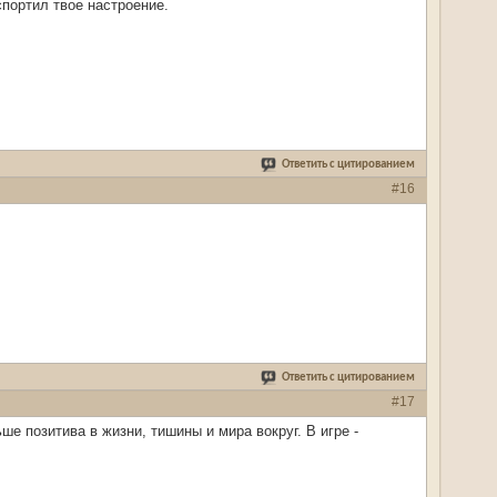
спортил твое настроение.
Ответить с цитированием
#16
Ответить с цитированием
#17
е позитива в жизни, тишины и мира вокруг. В игре -