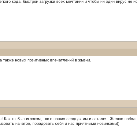
егкого кода, быстрой загрузки всех мечтаний и чтобы ни один вирус не и
 а также новых позитивных впечатлений в жызни.
! Как ты был игроком, так в наших сердцах им и остался. Желаю побольш
зовать начатое, порадовать себя и нас приятными новинками))