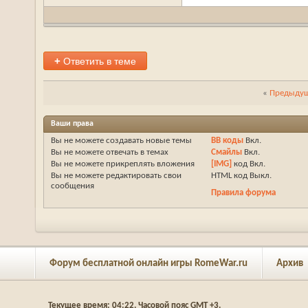
+
Ответить в теме
«
Предыдущ
Ваши права
Вы
не можете
создавать новые темы
BB коды
Вкл.
Вы
не можете
отвечать в темах
Смайлы
Вкл.
Вы
не можете
прикреплять вложения
[IMG]
код
Вкл.
Вы
не можете
редактировать свои
HTML код
Выкл.
сообщения
Правила форума
Форум бесплатной онлайн игры RomeWar.ru
Архив
Текущее время:
04:22
. Часовой пояс GMT +3.