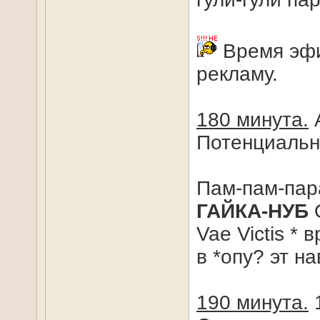
Время эфи
рекламу.
180 минута.
А
Потенциально
Пам-пам-пара
ГАЙКА-НУБ
О
Vae Victis *
в *опу? эт н
190 минута.
1