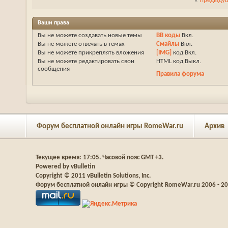
«
Предыдущ
Ваши права
Вы
не можете
создавать новые темы
BB коды
Вкл.
Вы
не можете
отвечать в темах
Смайлы
Вкл.
Вы
не можете
прикреплять вложения
[IMG]
код
Вкл.
Вы
не можете
редактировать свои
HTML код
Выкл.
сообщения
Правила форума
Форум бесплатной онлайн игры RomeWar.ru
Архив
Текущее время:
17:05
. Часовой пояс GMT +3.
Powered by vBulletin
Copyright © 2011 vBulletin Solutions, Inc.
Форум бесплатной онлайн игры © Copyright RomeWar.ru 2006 - 2