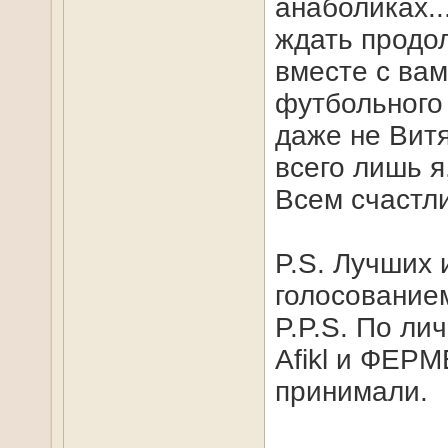
анаболиках..
ждать продо
вместе с вам
футбольного 
даже не Витя
всего лишь я
Всем счастли
P.S. Лучших 
голосование
P.P.S. По ли
Afikl и ФЕРМ
принимали.