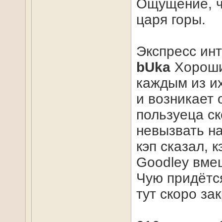
Ощущение, чт
царя горы.
Экспресс инт
bUka
Хороший
каждым из их
и возникает 
пользуеца с
невызвать н
кэп сказал, 
Goodley вме
Чую придётся
тут скоро за