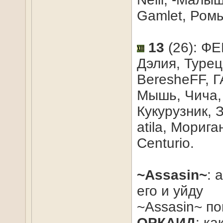
Gamlet, Ромы
13
(26): ФЕ
Дэлия, Турец
BeresheFF, Г
Мышь, Чича,
Кукурузник,
atila, Морига
Centurio.
~Assasin~
: 
его и уйду
~Assasin~ пог
ОРКАИД
: ка