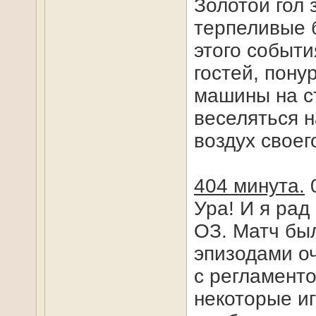
Золотой гол 
терпеливые 
этого событи
гостей, пону
машины на ст
веселяться н
воздух свое
404 минута.
0
Ура! И я рад
ОЗ. Матч бы
эпизодами о
с регламенто
некоторые иг