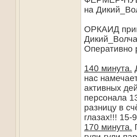
на Дикий_Во
ОРКАИД прим
Дикий_Волч
Оперативно 
140 минута.
Д
нас намечает
активных дей
персонала 1
разницу в сч
глазах!!! 15-9
170 минута.
П
гули-гули па