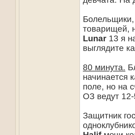
Болельщики,
товарищей, 
Lunar
13 я н
выглядите ка
80 минута.
Бл
начинается 
поле, но на 
ОЗ ведут 12-
Защитник го
одноклубнико
Halif
мочи ко