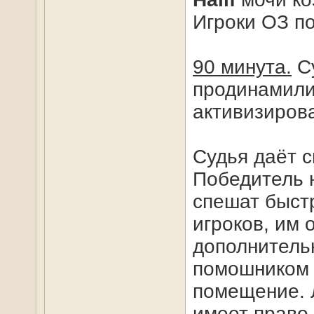
Игроки ОЗ по
90 минута.
Су
продинамили
активизирова
Судья даёт с
Победитель 
спешат быстр
игроков, им 
дополнитель
помошником 
помещение. Л
имеет право