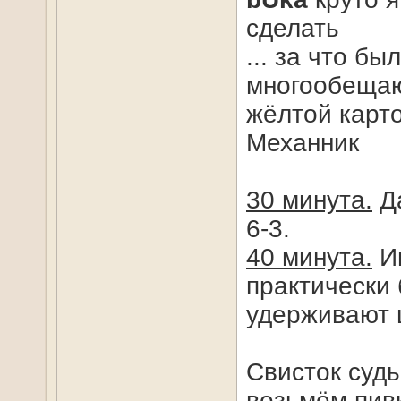
сделать
... за что бы
многообещаю
жёлтой карто
Механник
30 минута.
Да
6-3.
40 минута.
Иг
практически 
удерживают 
Свисток судь
возьмём пив