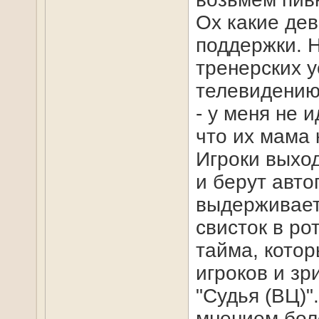
Ох какие дев
поддержки. Н
тренерских у
телевидению 
- у меня не 
что их мама 
Игроки выход
и берут авто
выдерживает 
свисток в ро
тайма, котор
игроков и зр
"Судья (ВЦ)"
мнением бол