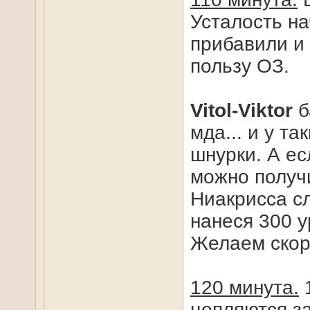
Усталость на
прибавили и 
пользу ОЗ.
Vitol-Viktor
б
мда... и у т
шнурки. А ес
можно получ
Ниакрисса сло
нанеся 300 у
Желаем скор
120 минута.
1
цепляются за