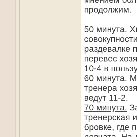
продолжим.
50 минута.
Хи
совокупности
раздевалке 
перевес хозя
10-4 в польз
60 минута.
Ме
тренера хозя
ведут 11-2.
70 минута.
За
тренерская и
бровке, где 
девчата. На 