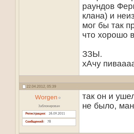
раундов Фер
клана) и неи
мог бы так п
что хорошо в
ЗЗЫ.
хАчу пивааа
22.04.2012,
05:39
так он и уше
Worgen
не было, ман
Заблокирован
Регистрация
26.09.2011
Сообщений
78