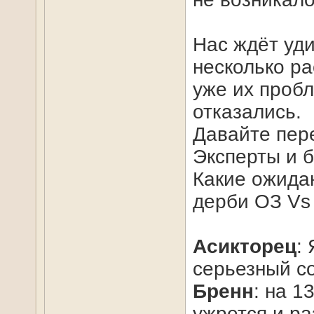
Нас ждёт уди
несколько ра
уже их пробл
отказались.
Давайте пер
Эксперты и б
Какие ожидан
дерби ОЗ Vs 
Асикторец
:
серьезный со
Бренн
: на 1
ужрется и ра