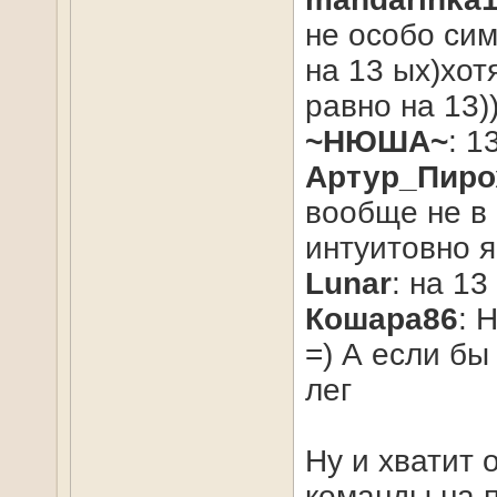
не особо сим
на 13 ых)хотя
равно на 13)
~НЮША~
: 1
Артур_Пиро
вообще не в 
интуитовно я
Lunar
: на 13
Кошара86
: 
=) А если бы
лег
Ну и хватит 
команды на п