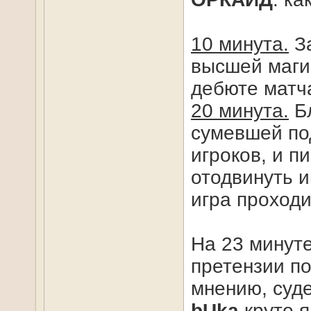
10 минута.
За
высшей маги
дебюте матча
20 минута.
Бл
сумевшей по
игроков, и п
отодвинуть и
игра проходи
На 23 минуте
претензии по
мнению, суде
bUka
круто я