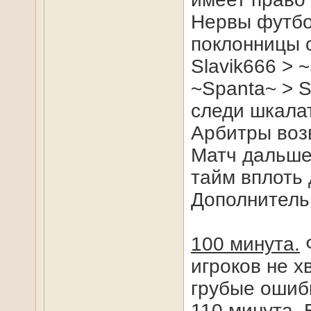
Нервы футбол
поклонницы 
Slavik666 > 
~Spanta~ > S
следи шкалат
Арбитры воз
Матч дальше 
тайм вплоть 
Дополнитель
100 минута.
Ф
игроков не х
грубые ошибк
110 минута.
В