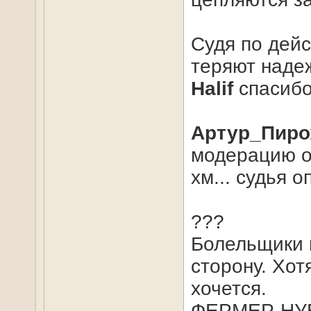
Судя по дейс
теряют надеж
Halif
спасибо
Артур_Пиро
модерацию о
хм... судья 
???
Болельщики 
сторону. Хот
хочется.
ФЕРМЕР-НУБ