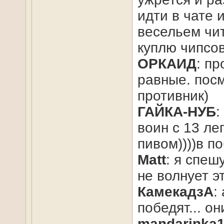
идти в чате 
весельем чи
куплю чипсов
ОРКАИД
: п
равные. посм
противник)
ГАЙКА-НУБ
:
воин с 13 ле
пивом))))в по
Matt
: я спеш
не волнует э
КамекадзА
:
победят... о
mandarinka