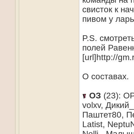
свисток к на
пивом у ларь
P.S. смотрет
полей Равен
[url]http://gm
О составах.
ОЗ
(23): О
volxv, Дикий
Паштет80, Пе
Latist, Nept
Nelli, -Малы