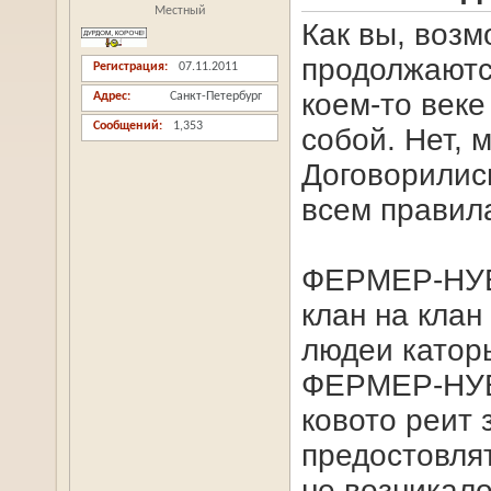
Местный
Как вы, возм
продолжаютс
Регистрация
07.11.2011
коем-то век
Адрес
Санкт-Петербург
Сообщений
1,353
собой. Нет, 
Договорилис
всем правила
ФЕРМЕР-НУБ 
клан на клан
людеи катор
ФЕРМЕР-НУБ
ковото реит 
предостовлят
не возникал