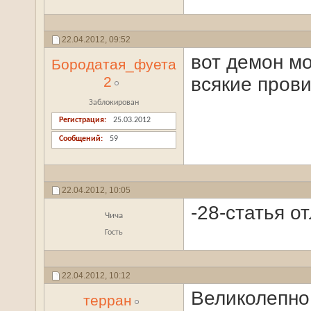
22.04.2012,
09:52
вот демон мо
Бородатая_фуета
2
всякие пров
Заблокирован
Регистрация
25.03.2012
Сообщений
59
22.04.2012,
10:05
-28-статья о
Чича
Гость
22.04.2012,
10:12
Великолепно
терран